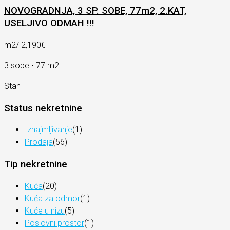
NOVOGRADNJA, 3 SP. SOBE, 77m2, 2.KAT,
USELJIVO ODMAH !!!
m2/
2,190€
3 sobe • 77 m2
Stan
Status nekretnine
Iznajmljivanje
(1)
Prodaja
(56)
Tip nekretnine
Kuća
(20)
Kuća za odmor
(1)
Kuće u nizu
(5)
Poslovni prostor
(1)