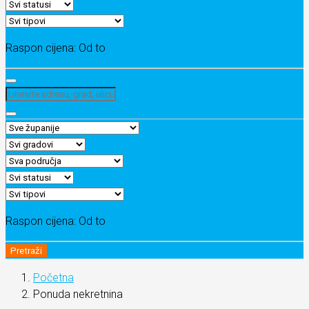
Raspon cijena:
Od
to
Raspon cijena:
Od
to
Pretraži
Početna
Ponuda nekretnina