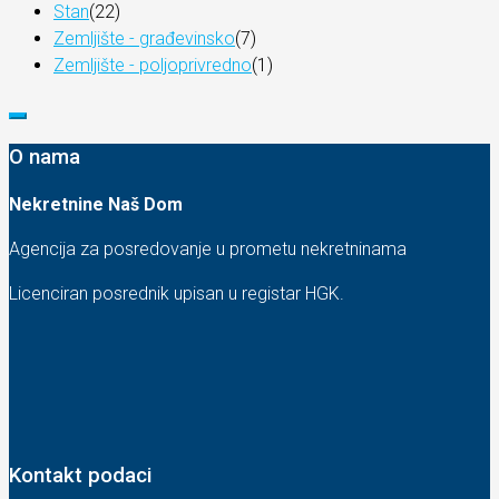
Stan
(22)
Zemljište - građevinsko
(7)
Zemljište - poljoprivredno
(1)
O nama
Nekretnine Naš Dom
Agencija za posredovanje u prometu nekretninama
Licenciran posrednik upisan u registar HGK.
Kontakt podaci