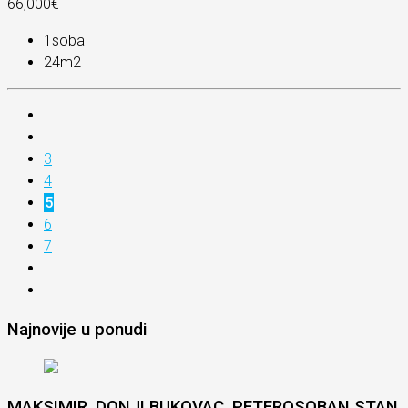
66,000€
1
soba
24
m2
3
4
5
6
7
Najnovije u ponudi
MAKSIMIR, DONJI BUKOVAC, PETEROSOBAN STAN