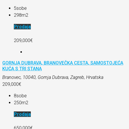
5
sobe
298
m2
Prodaja
209,000€
GORNJA DUBRAVA, BRANOVEČKA CESTA, SAMOSTOJEĆA
KUĆA S TRI STANA
Branovec, 10040, Gornja Dubrava, Zagreb, Hrvatska
209,000€
8
sobe
250
m2
Prodaja
650,000€