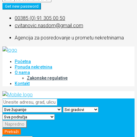
Get new password
00385 (0) 91 305 00 50
cvitanovic.nasdom@gmail.com
Agencija za posredovanje u prometu nekretninama
Početna
Ponuda nekretnina
O nama
Zakonske regulative
Kontakt
Napredno
Pretraži