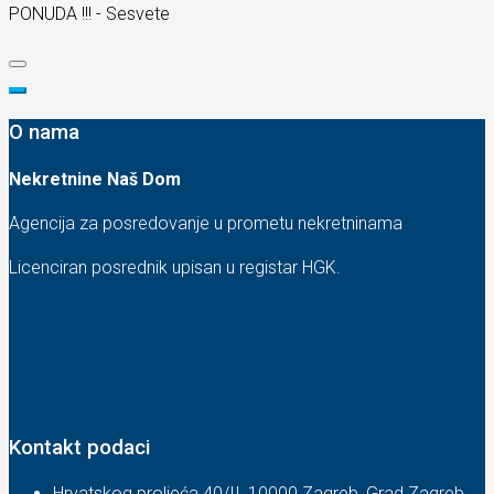
PONUDA !!! - Sesvete
O nama
Nekretnine Naš Dom
Agencija za posredovanje u prometu nekretninama
Licenciran posrednik upisan u registar HGK.
Kontakt podaci
Hrvatskog proljeća 40/II, 10000 Zagreb, Grad Zagreb