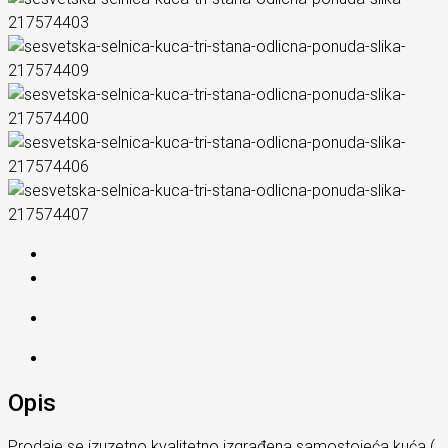
Opis
Prodaje se izuzetno kvalitetno izgrađena samostojeća kuća (