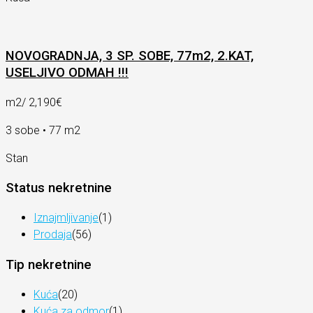
NOVOGRADNJA, 3 SP. SOBE, 77m2, 2.KAT,
USELJIVO ODMAH !!!
m2/
2,190€
3 sobe • 77 m2
Stan
Status nekretnine
Iznajmljivanje
(1)
Prodaja
(56)
Tip nekretnine
Kuća
(20)
Kuća za odmor
(1)