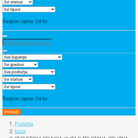
Raspon cijena:
Od
to
Raspon cijena:
Od
to
Pretraži
Početna
Kuća