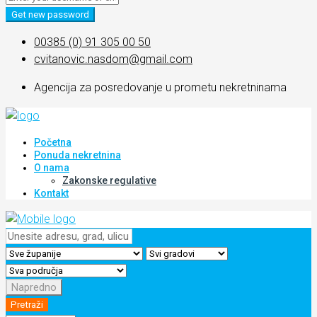
Get new password
00385 (0) 91 305 00 50
cvitanovic.nasdom@gmail.com
Agencija za posredovanje u prometu nekretninama
Početna
Ponuda nekretnina
O nama
Zakonske regulative
Kontakt
Napredno
Pretraži