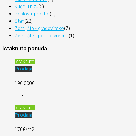
Kuće u nizu
(5)
Poslovni prostor
(1)
Stan
(22)
Zemljište - građevinsko
(7)
Zemljište - poljoprivredno
(1)
Istaknuta ponuda
Istaknuto
Prodaja
190,000€
Istaknuto
Prodaja
170€/m2