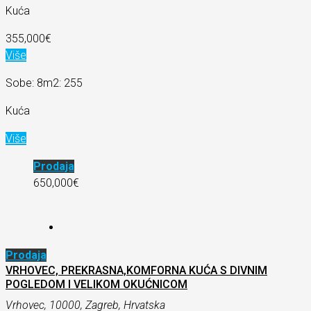
Kuća
355,000€
Više
Sobe: 8
m2: 255
Kuća
Više
Prodaja
650,000€
Prodaja
VRHOVEC, PREKRASNA,KOMFORNA KUĆA S DIVNIM
POGLEDOM I VELIKOM OKUĆNICOM
Vrhovec, 10000, Zagreb, Hrvatska