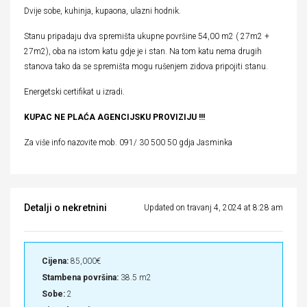
Dvije sobe, kuhinja, kupaona, ulazni hodnik.
Stanu pripadaju dva spremišta ukupne površine 54,00 m2 ( 27m2 +
27m2), oba na istom katu gdje je i stan. Na tom katu nema drugih
stanova tako da se spremišta mogu rušenjem zidova pripojiti stanu.
Energetski certifikat u izradi.
KUPAC NE PLAĆA AGENCIJSKU PROVIZIJU !!!
Za više info nazovite mob. 091/ 30 500 50 gdja Jasminka
Detalji o nekretnini
Updated on travanj 4, 2024 at 8:28 am
Cijena:
85,000€
Stambena površina:
38.5 m2
Sobe:
2