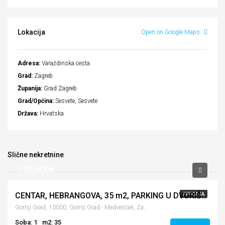
Lokacija
Open on Google Maps
Adresa:
Varaždinska cesta
Grad:
Zagreb
Županija:
Grad Zagreb
Grad/Općina:
Sesvete, Sesvete
Država:
Hrvatska
Slične nekretnine
130,000€
CENTAR, HEBRANGOVA, 35 m2, PARKING U DVORIŠTU, SUTEREN
PRODAJA
Gornji Grad, 10000, Gornji Grad - Medveščak, Zagreb, Hrvatska
Soba: 1
m2: 35