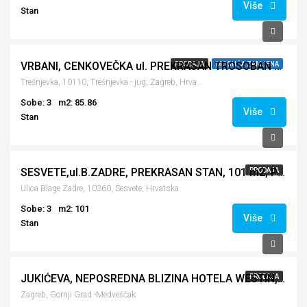
Više
Stan
342,900€
VRBANI, CENKOVEČKA ul. PREKRASAN TROSOBAN STAN, 2.KAT
PRODAJA
MOGUĆA ZAMJENA
Trešnjevka, 10110, Trešnjevka - jug, Zagreb, Hrvatska
Sobe: 3
m2: 85.86
Više
Stan
245,000€
SESVETE,ul.B.ZADRE, PREKRASAN STAN, 101 m2, PRIZEMLJE
PRODAJA
Ulica Blage Zadre, 10360, Sesvete, Hrvatska
Sobe: 3
m2: 101
Više
Stan
279,000€
JUKIĆEVA, NEPOSREDNA BLIZINA HOTELA WESTIN, 95 m2, BEZ PROVIZIJE (prodaja)
PRODAJA
Zagreb, Gornji Grad -Medveščak