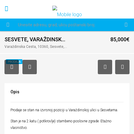
SESVETE, VARAŽDINSKA , 38,50 + 54,00 m2, 2. KAT
85,000€
Varaždinska Cesta, 10360, Sesvete, Hrvatska
PRODAJA
Opis
Prodaje se stan na izvrsnoj poziciji u Varaždinskoj ulici u Sesvetama.
Stan je na 2.katu ( potkrovlje) stambeno poslovne zgrade. Etažno
vlasništvo.