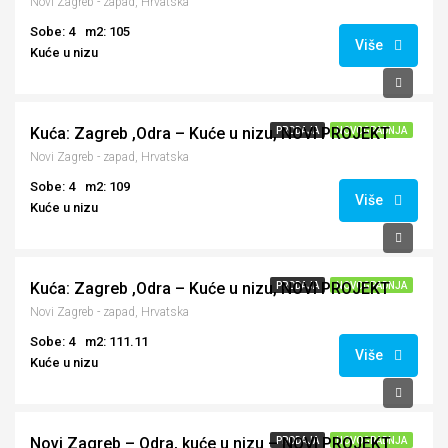
Novi Zagreb - zapad, Hrvatska
Sobe: 4
m2: 105
Više
Kuće u nizu
260,000€
Kuća: Zagreb ,Odra – Kuće u nizu, NOVI PROJEKT
PRODAJA
NOVOGRADNJA
Novi Zagreb - zapad, Hrvatska
Sobe: 4
m2: 109
Više
Kuće u nizu
260,000€
Kuća: Zagreb ,Odra – Kuće u nizu, NOVI PROJEKT
PRODAJA
NOVOGRADNJA
Novi Zagreb - zapad, Hrvatska
Sobe: 4
m2: 111.11
Više
Kuće u nizu
250,000€
Novi Zagreb – Odra, kuće u nizu – NOVI PROJEKT
PRODAJA
NOVOGRADNJA