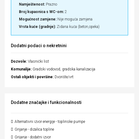
Namještenost:
Prazno
Broj kupaonica s WC-om:
2
Mogućnost zamjene:
Nije moguća zamjena
Vrsta kuće (gradnje):
Zidana kuća (beton,opeka)
Dodatni podaci o nekretnini
Dozvole:
Vlasnički list
Komunalije:
Gradski vodovod, gradska kanalizacija
Ostali objekti i površine:
Dvorište/vrt
Dodatne značajke i funkcionalnosti
Alternativni izvor energije - toplinske pumpe
Grijanje - dizalica topline
Grijanje - dodatni izvor