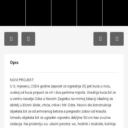
Opis
NOVI PROJEKT
U 3. mjesecu, 2024 godine započet će izgradnja (5) pet kuća u nizu,
svakoj od kuća pripast će vrt i dva parkirna mjesta. Gradnja kuća bit će
u centru naselja Odra u Novom Zagrebu na mirnoj lokaciji idealnoj za
obitelj u blizini škole, vrtića, crkve i NK Odra. Nosivi dio konstrukcije
objekata bit će od armiranog betona a pregradni zidovi od knaufa.
Između objekata bit će ugrađen siporeks debljine 30 cm kao zvučna
izolacija. Na prizemlju su: ulazni prostor, wc, hodnik i stubište, kuhinja