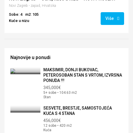
Novi Zagreb - zapad, Hrvatska
Sobe: 4
m2: 105
Više
Kuće u nizu
Najnovije u ponudi
MAKSIMIR, DONJI BUKOVAC,
PETEROSOBAN STAN S VRTOM, IZVRSNA
PONUDA !!!
345,000€
5+ sobe • 104.63 m2
Stan
SESVETE, BRESTJE, SAMOSTOJEĆA
KUĆA S 4 STANA
456,000€
12 sobe • 420 m2
Kuća