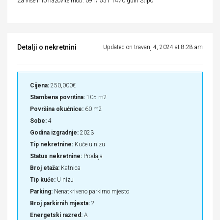
Za više info nazovite mob. 091/ 551 1470 gdin Stipo
Detalji o nekretnini
Updated on travanj 4, 2024 at 8:28 am
Cijena:
250,000€
Stambena površina:
105 m2
Površina okućnice:
60 m2
Sobe:
4
Godina izgradnje:
2023
Tip nekretnine:
Kuće u nizu
Status nekretnine:
Prodaja
Broj etaža:
Katnica
Tip kuće:
U nizu
Parking:
Nenatkriveno parkirno mjesto
Broj parkirnih mjesta:
2
Energetski razred:
A