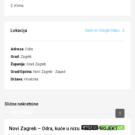
Klima
Lokacija
Open on Google Maps
Adresa:
Odra
Grad:
Zagreb
Županija:
Grad Zagreb
Grad/Općina:
Novi Zagreb - Zapad
Država:
Hrvatska
Slične nekretnine
250,000€
Novi Zagreb – Odra, kuće u nizu – NOVI PROJEKT
PRODAJA
NOVOGRADNJA