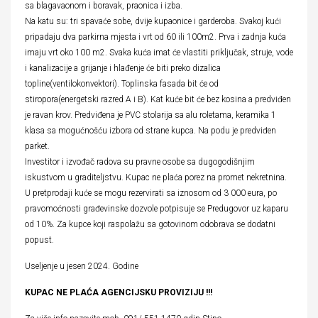
sa blagavaonom i boravak, praonica i izba.
Na katu su: tri spavaće sobe, dvije kupaonice i garderoba. Svakoj kući
pripadaju dva parkirna mjesta i vrt od 60 ili 100m2. Prva i zadnja kuća
imaju vrt oko 100 m2. Svaka kuća imat će vlastiti priključak, struje, vode
i kanalizacije a grijanje i hlađenje će biti preko dizalica
topline(ventilokonvektori). Toplinska fasada bit će od
stiropora(energetski razred A i B). Kat kuće bit će bez kosina a predviđen
je ravan krov. Predviđena je PVC stolarija sa alu roletama, keramika 1
klasa sa mogućnošću izbora od strane kupca. Na podu je predviđen
parket.
Investitor i izvođač radova su pravne osobe sa dugogodišnjim
iskustvom u graditeljstvu. Kupac ne plaća porez na promet nekretnina.
U pretprodaji kuće se mogu rezervirati sa iznosom od 3 000 eura, po
pravomoćnosti građevinske dozvole potpisuje se Predugovor uz kaparu
od 10%. Za kupce koji raspolažu sa gotovinom odobrava se dodatni
popust.
Useljenje u jesen 2024. Godine
KUPAC NE PLAĆA AGENCIJSKU PROVIZIJU !!!