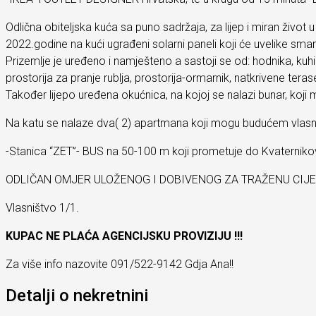
Odlična obiteljska kuća sa puno sadržaja, za lijep i miran život
2022.godine na kući ugrađeni solarni paneli koji će uvelike smanji
Prizemlje je uređeno i namješteno a sastoji se od: hodnika, k
prostorija za pranje rublja, prostorija-ormarnik, natkrivene terase
Također lijepo uređena okućnica, na kojoj se nalazi bunar, koji 
Na katu se nalaze dva( 2) apartmana koji mogu budućem vlasnik
-Stanica “ZET”- BUS na 50-100 m koji prometuje do Kvaternikovo
ODLIČAN OMJER ULOŽENOG I DOBIVENOG ZA TRAŽENU CIJE
Vlasništvo 1/1.
KUPAC NE PLAĆA AGENCIJSKU PROVIZIJU !!!
Za više info nazovite 091/522-9142 Gdja Ana!!
Detalji o nekretnini