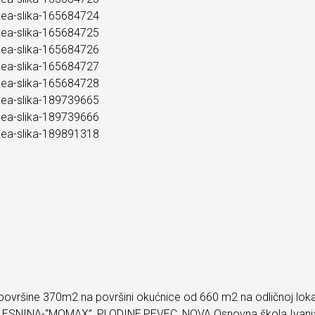
ine 370m2 na površini okućnice od 660 m2 na odličnoj lokaciji u
 “LESNINA-“MOMAX”, PLODINE,PEVEC, NOVA Osnovna škola Ivanja 