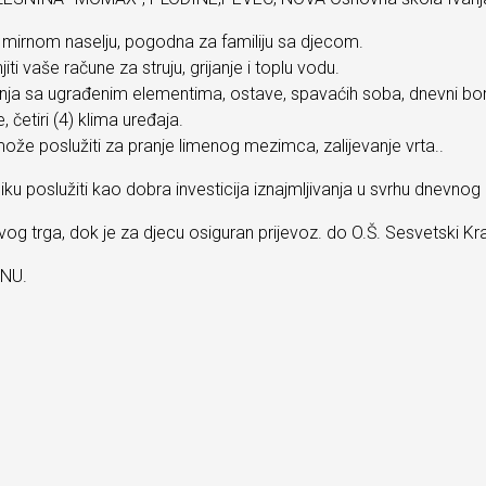
 u mirnom naselju, pogodna za familiju sa djecom.
ti vaše račune za struju, grijanje i toplu vodu.
uhinja sa ugrađenim elementima, ostave, spavaćih soba, dnevni b
, četiri (4) klima uređaja.
može poslužiti za pranje limenog mezimca, zalijevanje vrta..
u poslužiti kao dobra investicija iznajmljivanja u svrhu dnevno
g trga, dok je za djecu osiguran prijevoz. do O.Š. Sesvetski Kra
NU.