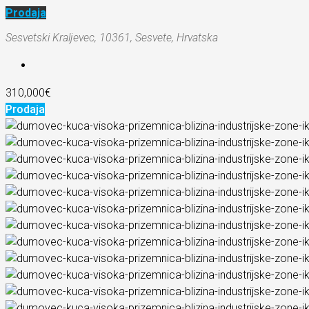
Prodaja
Sesvetski Kraljevec, 10361, Sesvete, Hrvatska
310,000€
Prodaja