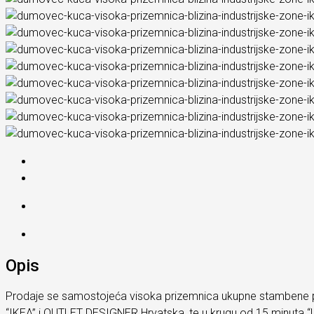
Opis
Prodaje se samostojeća visoka prizemnica ukupne stambene površ
“IKEA” i OUTLET DESIGNER Hrvatska, te u krugu od 15 minuta