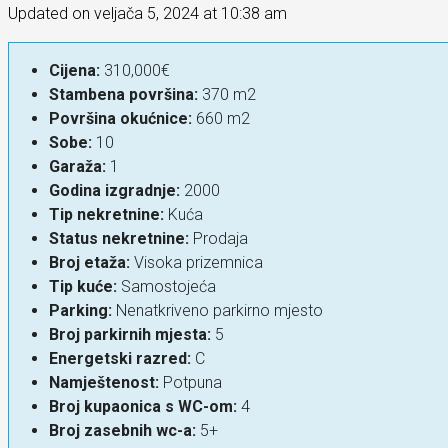
Updated on veljača 5, 2024 at 10:38 am
Cijena:
310,000€
Stambena površina:
370 m2
Površina okućnice:
660 m2
Sobe:
10
Garaža:
1
Godina izgradnje:
2000
Tip nekretnine:
Kuća
Status nekretnine:
Prodaja
Broj etaža:
Visoka prizemnica
Tip kuće:
Samostojeća
Parking:
Nenatkriveno parkirno mjesto
Broj parkirnih mjesta:
5
Energetski razred:
C
Namještenost:
Potpuna
Broj kupaonica s WC-om:
4
Broj zasebnih wc-a:
5+