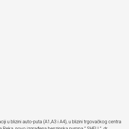
 blizini auto-puta (A1,A3 i A4), u blizini trgovačkog centra
Reka, novo izgrađena benzinska pumpa ” SHELL”, dr.