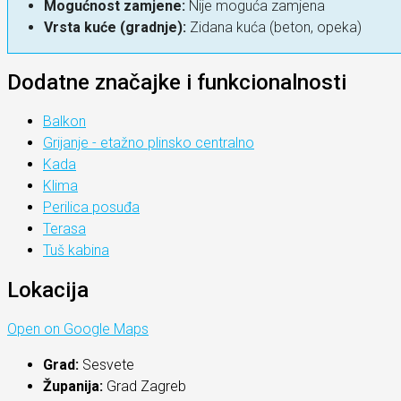
Mogućnost zamjene:
Nije moguća zamjena
Vrsta kuće (gradnje):
Zidana kuća (beton, opeka)
Dodatne značajke i funkcionalnosti
Balkon
Grijanje - etažno plinsko centralno
Kada
Klima
Perilica posuđa
Terasa
Tuš kabina
Lokacija
Open on Google Maps
Grad:
Sesvete
Županija:
Grad Zagreb