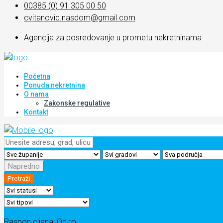
00385 (0) 91 305 00 50
cvitanovic.nasdom@gmail.com
Agencija za posredovanje u prometu nekretninama
Početna
Ponuda nekretnina
O nama
Zakonske regulative
Kontakt
Napredno
Pretraži
Raspon cijena:
Od
to