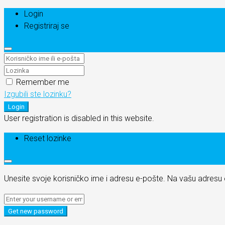
Login
Registriraj se
Remember me
Izgubili ste lozinku?
Login
User registration is disabled in this website.
Reset lozinke
Unesite svoje korisničko ime i adresu e-pošte. Na vašu adres
Get new password