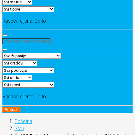
Raspon cijena:
Od
to
Raspon cijena:
Od
to
Pretraži
Početna
Stan