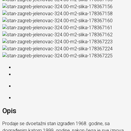
Opis
Prodaje se dvoetažni stan izgrađen 1968. godine, sa
dograđenim katom 1999. godine, nakon čega je sve iznova