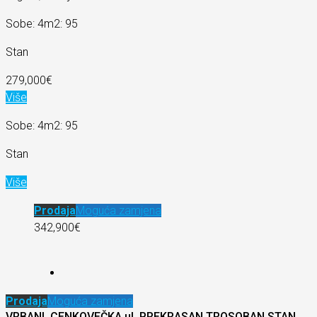
Sobe: 4
m2: 95
Stan
279,000€
Više
Sobe: 4
m2: 95
Stan
Više
Prodaja
Moguća zamjena
342,900€
Prodaja
Moguća zamjena
VRBANI, CENKOVEČKA ul. PREKRASAN TROSOBAN STAN,