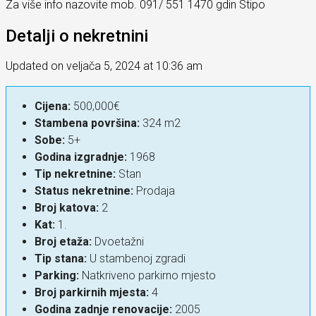
Za više info nazovite mob. 091/ 551 1470 gdin Stipo
Detalji o nekretnini
Updated on veljača 5, 2024 at 10:36 am
Cijena:
500,000€
Stambena površina:
324 m2
Sobe:
5+
Godina izgradnje:
1968
Tip nekretnine:
Stan
Status nekretnine:
Prodaja
Broj katova:
2
Kat:
1.
Broj etaža:
Dvoetažni
Tip stana:
U stambenoj zgradi
Parking:
Natkriveno parkirno mjesto
Broj parkirnih mjesta:
4
Godina zadnje renovacije:
2005