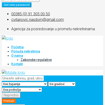
Get new password
00385 (0) 91 305 00 50
cvitanovic.nasdom@gmail.com
Agencija za posredovanje u prometu nekretninama
Početna
Ponuda nekretnina
O nama
Zakonske regulative
Kontakt
Napredno
Pretraži