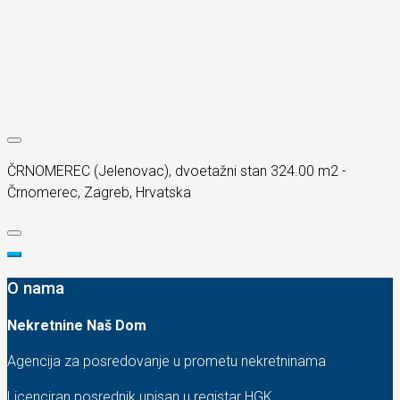
ČRNOMEREC (Jelenovac), dvoetažni stan 324.00 m2 -
Črnomerec, Zagreb, Hrvatska
O nama
Nekretnine Naš Dom
Agencija za posredovanje u prometu nekretninama
Licenciran posrednik upisan u registar HGK.