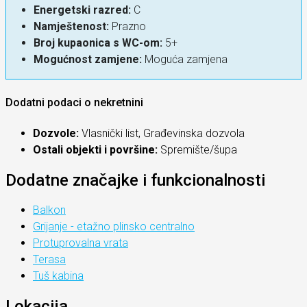
Energetski razred:
C
Namještenost:
Prazno
Broj kupaonica s WC-om:
5+
Mogućnost zamjene:
Moguća zamjena
Dodatni podaci o nekretnini
Dozvole:
Vlasnički list, Građevinska dozvola
Ostali objekti i površine:
Spremište/šupa
Dodatne značajke i funkcionalnosti
Balkon
Grijanje - etažno plinsko centralno
Protuprovalna vrata
Terasa
Tuš kabina
Lokacija