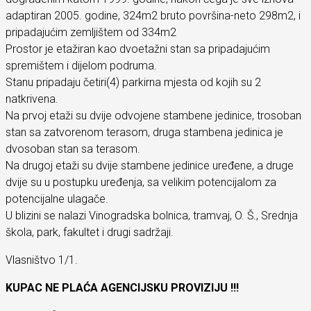
adaptiran 2005. godine, 324m2 bruto površina-neto 298m2, i
pripadajućim zemljištem od 334m2
Prostor je etažiran kao dvoetažni stan sa pripadajućim
spremištem i dijelom podruma.
Stanu pripadaju četiri(4) parkirna mjesta od kojih su 2
natkrivena.
Na prvoj etaži su dvije odvojene stambene jedinice, trosoban
stan sa zatvorenom terasom, druga stambena jedinica je
dvosoban stan sa terasom.
Na drugoj etaži su dvije stambene jedinice uređene, a druge
dvije su u postupku uređenja, sa velikim potencijalom za
potencijalne ulagače.
U blizini se nalazi Vinogradska bolnica, tramvaj, O. Š., Srednja
škola, park, fakultet i drugi sadržaji.
Vlasništvo 1/1.
KUPAC NE PLAĆA AGENCIJSKU PROVIZIJU !!!