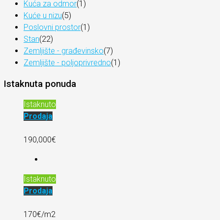
Kuća za odmor
(1)
Kuće u nizu
(5)
Poslovni prostor
(1)
Stan
(22)
Zemljište - građevinsko
(7)
Zemljište - poljoprivredno
(1)
Istaknuta ponuda
Istaknuto
Prodaja
190,000€
Istaknuto
Prodaja
170€/m2