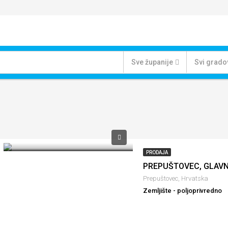
Sve županije
Svi grado
PRODAJA
Prepuštovec, Hrvatska
Zemljište - poljoprivredno