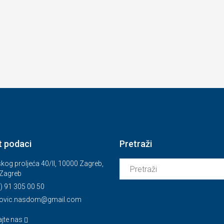
t podaci
Pretraži
kog proljeća 40/II, 10000 Zagreb,
Zagreb
) 91 305 00 50
novic.nasdom@gmail.com
ajte nas