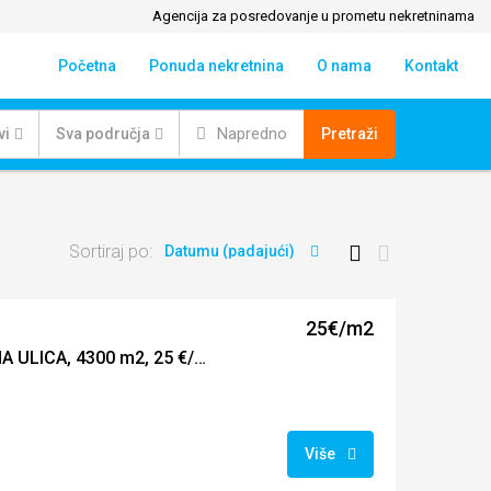
Agencija za posredovanje u prometu nekretninama
Početna
Ponuda nekretnina
O nama
Kontakt
Napredno
vi
Sva područja
Pretraži
Sortiraj po:
Datumu (padajući)
25€/m2
PREPUŠTOVEC, GLAVNA ULICA, 4300 m2, 25 €/ m2
Više