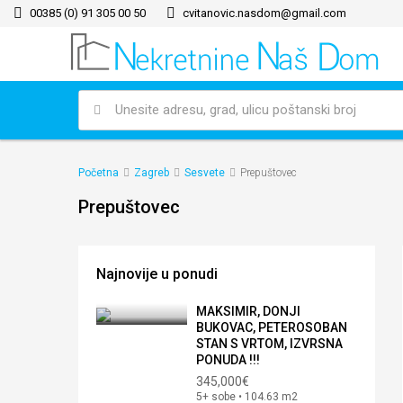
00385 (0) 91 305 00 50
cvitanovic.nasdom@gmail.com
Početna
Zagreb
Sesvete
Prepuštovec
Prepuštovec
Najnovije u ponudi
MAKSIMIR, DONJI
BUKOVAC, PETEROSOBAN
STAN S VRTOM, IZVRSNA
PONUDA !!!
345,000€
5+ sobe • 104.63 m2