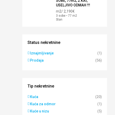
SOBE, 77m2, 2.KAT,
USELJIVO ODMAH !!!
m2/
2,190€
3 sobe • 77 m2
Stan
Status nekretnine
Iznajmljivanje
(1)
Prodaja
(56)
Tip nekretnine
Kuća
(20)
Kuća za odmor
(1)
Kuće u nizu
(5)