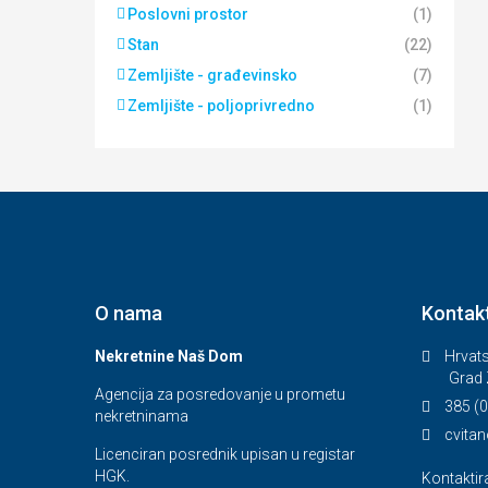
Poslovni prostor
(1)
Stan
(22)
Zemljište - građevinsko
(7)
Zemljište - poljoprivredno
(1)
O nama
Kontak
Nekretnine Naš Dom
Hrvats
Grad 
Agencija za posredovanje u prometu
385 (0
nekretninama
cvita
Licenciran posrednik upisan u registar
HGK.
Kontaktir