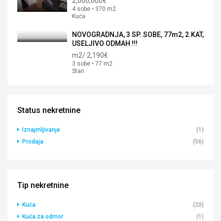
2,000,000€
4 sobe • 370 m2
Kuća
NOVOGRADNJA, 3 SP. SOBE, 77m2, 2.KAT,
USELJIVO ODMAH !!!
m2/
2,190€
3 sobe • 77 m2
Stan
Status nekretnine
Iznajmljivanje
(1)
Prodaja
(56)
Tip nekretnine
Kuća
(20)
Kuća za odmor
(1)