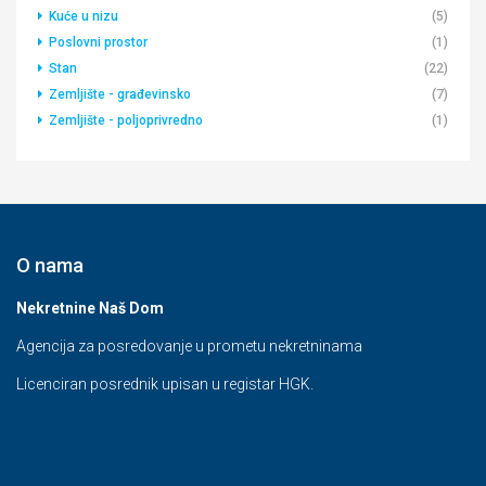
Kuće u nizu
(5)
Poslovni prostor
(1)
Stan
(22)
Zemljište - građevinsko
(7)
Zemljište - poljoprivredno
(1)
O nama
Nekretnine Naš Dom
Agencija za posredovanje u prometu nekretninama
Licenciran posrednik upisan u registar HGK.