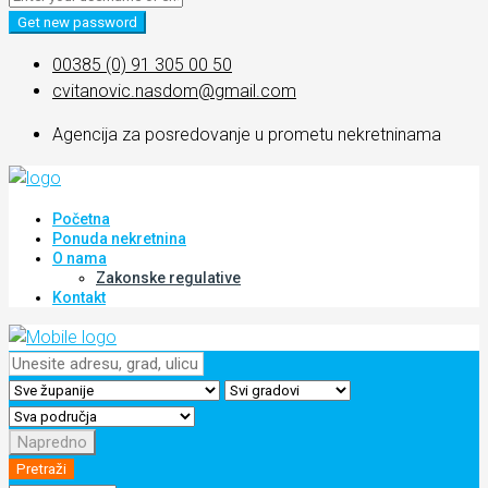
Get new password
00385 (0) 91 305 00 50
cvitanovic.nasdom@gmail.com
Agencija za posredovanje u prometu nekretninama
Početna
Ponuda nekretnina
O nama
Zakonske regulative
Kontakt
Napredno
Pretraži