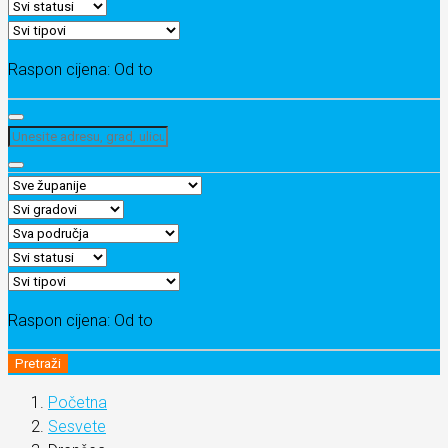
Raspon cijena:
Od
to
Raspon cijena:
Od
to
Pretraži
Početna
Sesvete