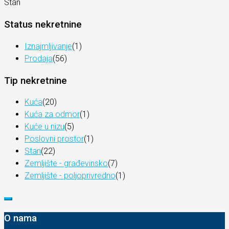
Stan
Status nekretnine
Iznajmljivanje
(1)
Prodaja
(56)
Tip nekretnine
Kuća
(20)
Kuća za odmor
(1)
Kuće u nizu
(5)
Poslovni prostor
(1)
Stan
(22)
Zemljište - građevinsko
(7)
Zemljište - poljoprivredno
(1)
O nama