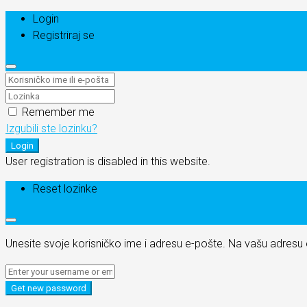
Login
Registriraj se
Remember me
Izgubili ste lozinku?
Login
User registration is disabled in this website.
Reset lozinke
Unesite svoje korisničko ime i adresu e-pošte. Na vašu adres
Get new password