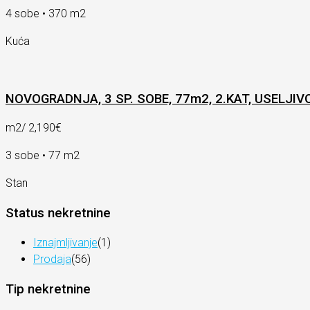
4 sobe • 370 m2
Kuća
NOVOGRADNJA, 3 SP. SOBE, 77m2, 2.KAT, USELJIV
m2/
2,190€
3 sobe • 77 m2
Stan
Status nekretnine
Iznajmljivanje
(1)
Prodaja
(56)
Tip nekretnine