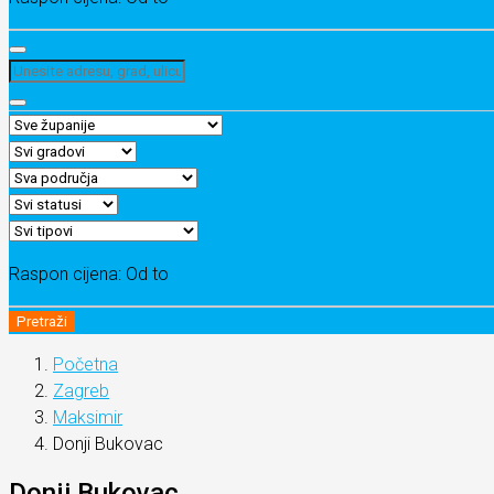
Raspon cijena:
Od
to
Pretraži
Početna
Zagreb
Maksimir
Donji Bukovac
Donji Bukovac