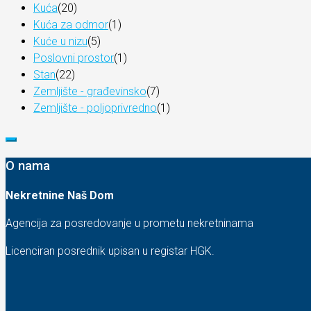
Kuća
(20)
Kuća za odmor
(1)
Kuće u nizu
(5)
Poslovni prostor
(1)
Stan
(22)
Zemljište - građevinsko
(7)
Zemljište - poljoprivredno
(1)
O nama
Nekretnine Naš Dom
Agencija za posredovanje u prometu nekretninama
Licenciran posrednik upisan u registar HGK.