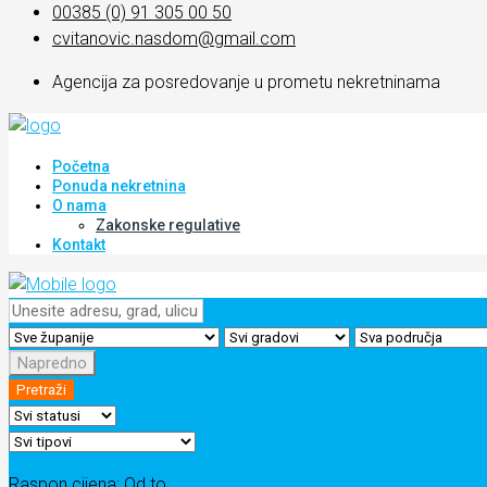
00385 (0) 91 305 00 50
cvitanovic.nasdom@gmail.com
Agencija za posredovanje u prometu nekretninama
Početna
Ponuda nekretnina
O nama
Zakonske regulative
Kontakt
Napredno
Pretraži
Raspon cijena:
Od
to