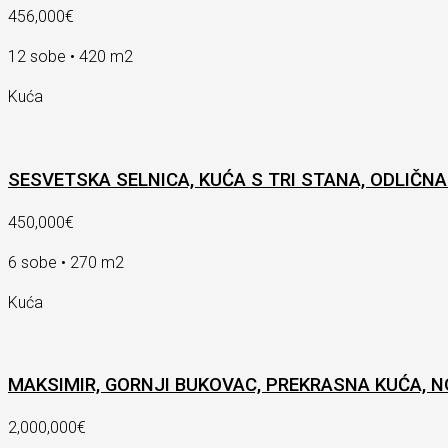
456,000€
12 sobe • 420 m2
Kuća
SESVETSKA SELNICA, KUĆA S TRI STANA, ODLIČNA
450,000€
6 sobe • 270 m2
Kuća
MAKSIMIR, GORNJI BUKOVAC, PREKRASNA KUĆA, N
2,000,000€