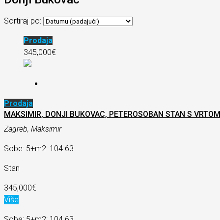
Sortiraj po:
Prodaja
345,000€
Prodaja
MAKSIMIR, DONJI BUKOVAC, PETEROSOBAN STAN S VRTOM,
Zagreb, Maksimir
Sobe: 5+
m2: 104.63
Stan
345,000€
Više
Sobe: 5+
m2: 104.63